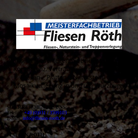
Wir sind Fliesenleger mit Leidenschaft und
Kompetenz. Vertrauen Sie uns rund um
Fliesen- , Platten- , Naturstein- und
Mosaikverlegung in und um Würzburg.
SO ERREICHEN SIE UNS
Telefon:
+49 (0)931 / 3599103
E-Mail:
info@fliesen-roeth.de
FLIESEN RÖTH