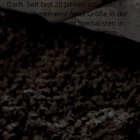
Dach. Seit fast 20 Jahren ist unser
Unternehmen eine feste Größe in der
Bau­
branche. Wir sind Spezialisten in
allen Sparten der
Fliesen- , Platten- ,
Naturstein- und Mosaikverlegung
.
Wir sind Ihr zuverlässiger Ansprechpartner für sämtliche
Fliesenarbeiten und Bodenarbeiten sowohl im Außenbereich als
auch im Innenbereich Ihrer Immobilie. Egal ob Fliesen,
Naturböden oder Mosaike — wir beraten Sie bei Ihrer Planung,
unterstützen Sie bei der Auswahl der optimalen Materialien und
verlegen Ihren Boden genauso, wie Sie es wollen.
Dabei sind höchste Präzision bei der Arbeit maßgebende
Grundsätze, die wir einhalten! Unsere Firma besteht aus
erfahrenen Fachkräften, die Sie nach bestem Wissen beraten
und Ihnen kostengünstige Lösungen anbieten.