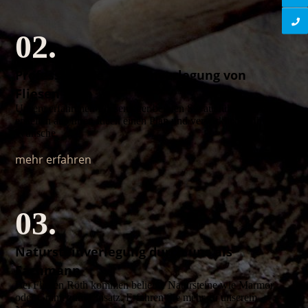
02.
Professionelle Treppenverlegung von
Fliesen Röth
Unsere erfahrenen Fliesenleger beraten Sie ausführlich,
erstellen aus Ihren Ideen einen Plan und verwirklichen Ihre
Wünsche.
mehr erfahren
03.
Natursteinverlegung durch uns als
Fachmann
Bei Fliesen Röth kommen beliebte Natursteine wie Marmor
oder Granit zum Einsatz. Erfahren Sie mehr zu unserem